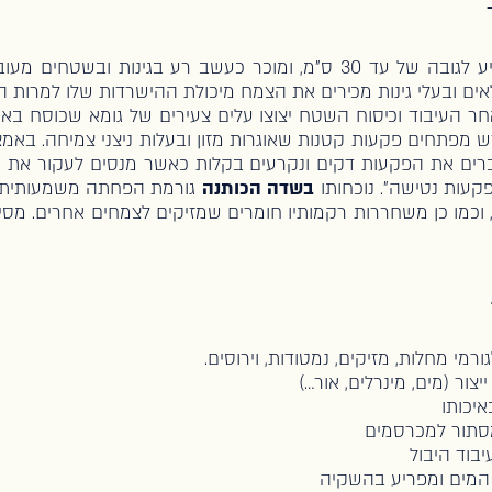
הוא עשב רב-שנתי המגיע לגובה של עד 30 ס"מ, ומוכר כעשב רע בגינות
ים ובעלי גינות מכירים את הצמח מיכולת ההישרדות שלו למרות הע
ר העיבוד וכיסוח השטח יצוצו עלים צעירים של גומא שכוסח באות
 מפתחים פקעות קטנות שאוגרות מזון ובעלות ניצני צמיחה. באמ
רים את הפקעות דקים ונקרעים בקלות כאשר מנסים לעקור את 
קעות נטישה". נוכחותו
בשדה הכותנה
גורמת הפחתה משמעותית ב
 וכמו כן משחררות רקמותיו חומרים שמזיקים לצמחים אחרים. מסי
גורמי מחלות, מזיקים, נמטודות, וירוסים.
יצור (מים, מינרלים, אור…)
איכותו
תור למכרסמים
יבוד היבול
 המים ומפריע בהשקיה