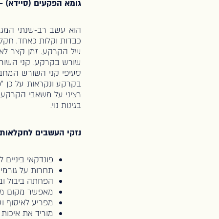
גומא הפקעים (סיידא) –
כבדות וקלות כאחד. חקלא
של הקרקע. זמן קצר לאח
שורש בקרקע. קני השורש
סעיפי קני השורש המחב
בקרקע ונקראות על כן "פ
רציני על משאבי הקרקע,
בגינות נוי.
נזקי העשבים לחקלאות
פונדקאי ביניים ל
תחרות על גורמי י
הפחתה ביבול וב
מאפשר מקום מס
מפריע לאיסוף וע
מוריד את איכות