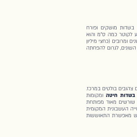
בשדות מושקים ופורח
ראשי שלו עשוי להגיע לקוטר כמה ס"מ והוא
ים ומרובים (כחצי מיליון
 השונים, לגרום להפחתה
ר. הפרח סגול, בקוטר עד 4 ס“מ עם אבקנים צהובים בולטים במרכז.
בשדות חיטה
ומקומות
שורשים מאוד מפותחת
ייה העשבונית המקומית
שורש מאפשרת התאוששות