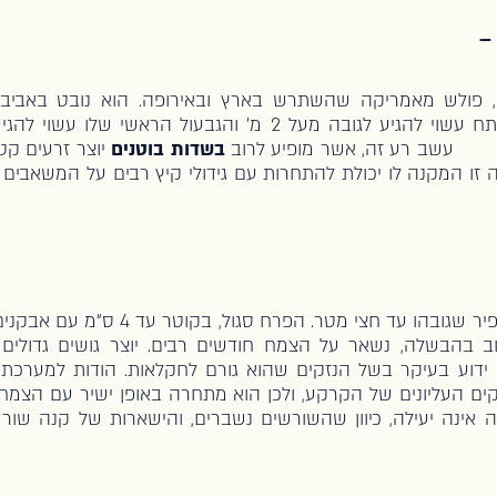
 –
, פולש מאמריקה שהשתרש בארץ ובאירופה. הוא נובט באביב 
בחודשי הקיץ. צמח מפותח עשוי להגיע לגובה מעל 2 מ' והגבעול ה
עשב רע זה, אשר מופיע לרוב
בשדות בוטנים
יוצר זרעים קטנ
ה זו המקנה לו יכולת להתחרות עם גידולי קיץ רבים על המשאבים
עשב רב-שנתי מלבין-מאפיר שגובהו עד חצי מט
וב בהבשלה, נשאר על הצמח חודשים רבים. יוצר גושים גדולים
בעיקר בשל הנזקים שהוא גורם לחקלאות. הודות למערכת 
 העליונים של הקרקע, ולכן הוא מתחרה באופן ישיר עם הצמח
ה אינה יעילה, כיוון שהשורשים נשברים, והישארות של קנה 