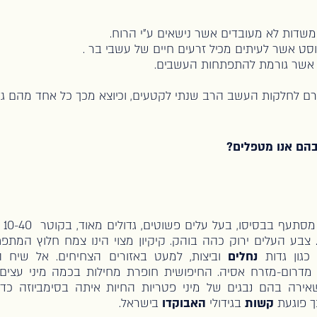
משדות לא מעובדים אשר נישאים ע"י הרוח.
וסט אשר לעיתים מכיל זרעים חיים של עשבי בר .
שר גורמת להתפתחות העשבים.
רם לחלקות העשב הרב שנתי לקטעים, וכיוצא מכך כל אחד מהם גד
הם אנו מטפלים?
שיח
 צבע העלים ירוק כהה בוהק. קיקיון מצוי הינו צמח חלוץ המתפ
 כגון גדות
נחלים
וביצות, למעט באזורים הצחיחים. אל שיח הק
דרום-מזרח אסיה. החיפושית חופרת מחילות בכמה מיני עצים (
שאירה בהם נבגים של מיני פטריות החיות איתה בסימביוזה כד
 פוגעת
קשות
בגידולי
האבוקדו
בישראל.