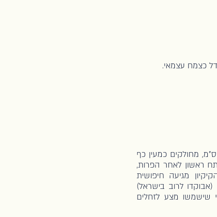
ל כצמח עצמאי.
 עד בגובה 1-5.4 מ', מסתעף בבסיסו, בעל עלים פשוטים, גדולים מאוד, בקוטר 10-40 ס"מ, מחולקים כמעין כף
תח ראשון לאחר הפרות,
יקיון מגיעה חיפושית
אבוקדו לרוב בישראל)
י שישמשו מצע לזחלים