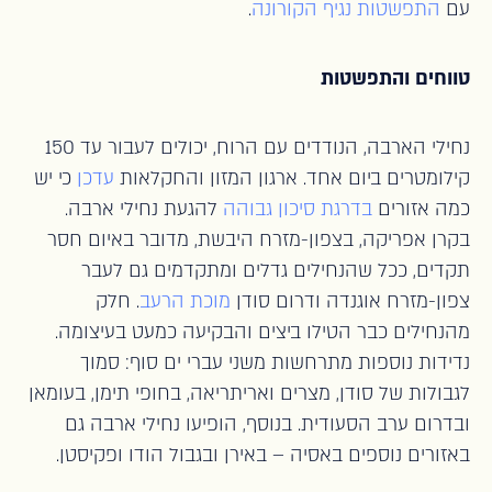
עם
התפשטות נגיף הקורונה
.
טווחים והתפשטות
נחילי הארבה, הנודדים עם הרוח, יכולים לעבור עד 150
קילומטרים ביום אחד. ארגון המזון והחקלאות
עדכן
כי יש
כמה אזורים
בדרגת סיכון גבוהה
להגעת נחילי ארבה.
בקרן אפריקה, בצפון-מזרח היבשת, מדובר באיום חסר
תקדים, ככל שהנחילים גדלים ומתקדמים גם לעבר
צפון-מזרח אוגנדה ודרום סודן
מוכת הרעב
. חלק
מהנחילים כבר הטילו ביצים והבקיעה כמעט בעיצומה.
נדידות נוספות מתרחשות משני עברי ים סוף: סמוך
לגבולות של סודן, מצרים ואריתריאה, בחופי תימן, בעומאן
ובדרום ערב הסעודית. בנוסף, הופיעו נחילי ארבה גם
באזורים נוספים באסיה – באירן ובגבול הודו ופקיסטן.